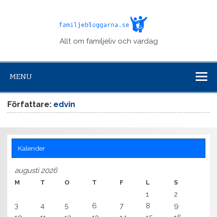
Familje
Allt om familjeliv och vardag
MENU
Författare:
edvin
Kalender
augusti 2026
M
T
O
T
F
L
S
1
2
3
4
5
6
7
8
9