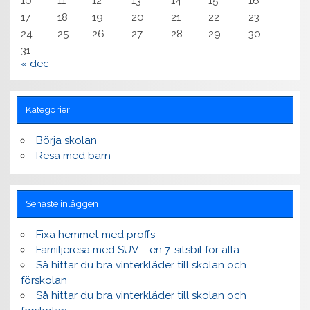
10
11
12
13
14
15
16
17
18
19
20
21
22
23
24
25
26
27
28
29
30
31
« dec
Kategorier
Börja skolan
Resa med barn
Senaste inläggen
Fixa hemmet med proffs
Familjeresa med SUV – en 7-sitsbil för alla
Så hittar du bra vinterkläder till skolan och
förskolan
Så hittar du bra vinterkläder till skolan och