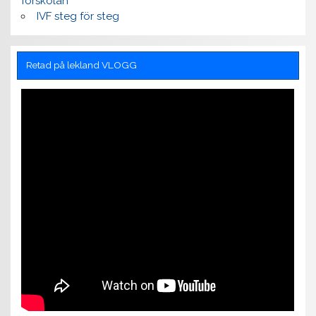
förskolan
IVF steg för steg
Retad på lekland VLOGG