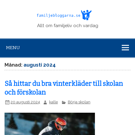
Familje
Allt om familjeliv och vardag
MENU
Månad:
augusti 2024
Så hittar du bra vinterkläder till skolan
och förskolan
20 augusti 2024
kalle
Börja skolan