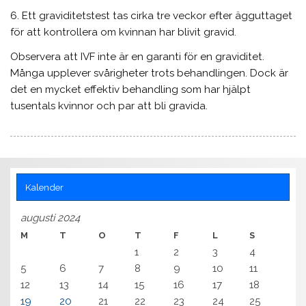
6. Ett graviditetstest tas cirka tre veckor efter ägguttaget
för att kontrollera om kvinnan har blivit gravid.
Observera att IVF inte är en garanti för en graviditet.
Många upplever svårigheter trots behandlingen. Dock är
det en mycket effektiv behandling som har hjälpt
tusentals kvinnor och par att bli gravida.
Kalender
augusti 2024
M
T
O
T
F
L
S
1
2
3
4
5
6
7
8
9
10
11
12
13
14
15
16
17
18
19
20
21
22
23
24
25