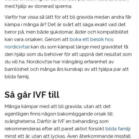
med hjälp av donerad sperma.
Varför har vissa så lätt för att bli gravida medan andra får
kämpa i många år? Det är svårt att säga exakt vad det
beror på, men både sjukdomar, ålder och kompatibilitet
kan vara orsaken. Genom att
boka ett besök hos
nordicivf.se
kan du som kämpat länge med graviditet få
den hjälp som du behöver för att uppnå det resultat som
du vill ha. Nordicivf.se har mångårig erfarenhet av
barnlöshet och många års kunskap av att hjälpa par att
bilda familj.
Så går IVF till
Många kämpar med att bli gravida, utan att det
egentligen finns någon bakomliggande orsak till
svårigheterna. Därför är IVF en behandling som
rekommenderas efter att paret aktivt försökt
bilda familj
i
minst ett år, utan att lyckas. Även återkommande missfall