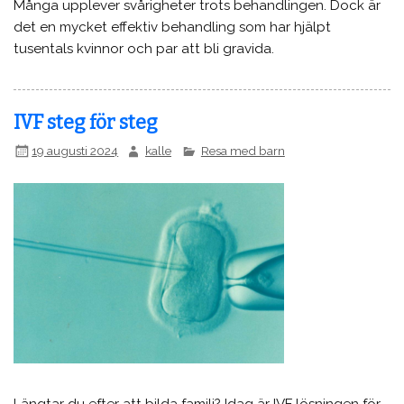
Många upplever svårigheter trots behandlingen. Dock är
det en mycket effektiv behandling som har hjälpt
tusentals kvinnor och par att bli gravida.
IVF steg för steg
19 augusti 2024
kalle
Resa med barn