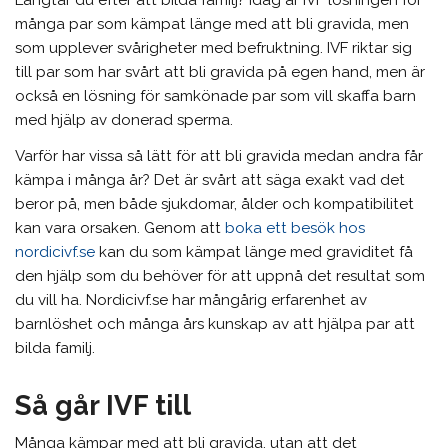
Längtar du efter att bilda familj? Idag är IVF lösningen för
många par som kämpat länge med att bli gravida, men
som upplever svårigheter med befruktning. IVF riktar sig
till par som har svårt att bli gravida på egen hand, men är
också en lösning för samkönade par som vill skaffa barn
med hjälp av donerad sperma.
Varför har vissa så lätt för att bli gravida medan andra får
kämpa i många år? Det är svårt att säga exakt vad det
beror på, men både sjukdomar, ålder och kompatibilitet
kan vara orsaken. Genom att
boka ett besök hos
nordicivf.se
kan du som kämpat länge med graviditet få
den hjälp som du behöver för att uppnå det resultat som
du vill ha. Nordicivf.se har mångårig erfarenhet av
barnlöshet och många års kunskap av att hjälpa par att
bilda familj.
Så går IVF till
Många kämpar med att bli gravida, utan att det